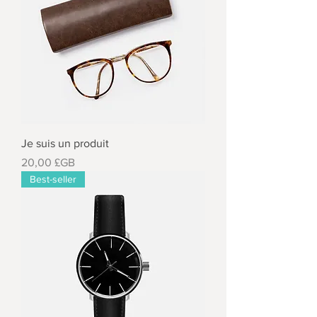
Je suis un produit
Prix
20,00 £GB
Best-seller