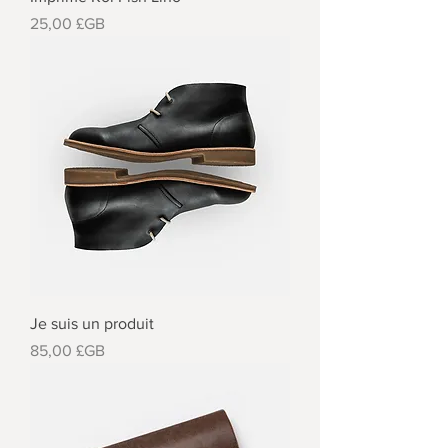
Prix
25,00 £GB
Je suis un produit
Prix
85,00 £GB