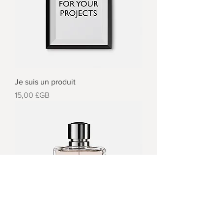
Je suis un produit
Prix
15,00 £GB